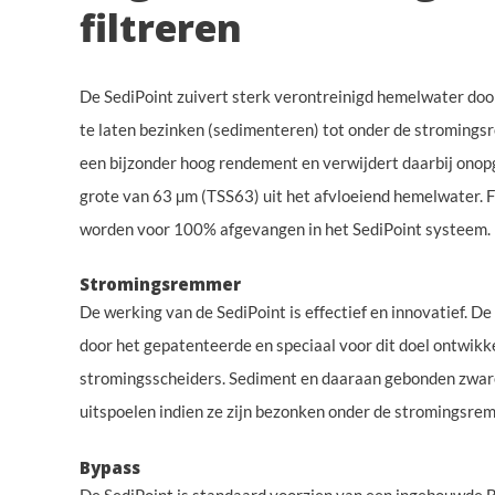
filtreren
De SediPoint zuivert sterk verontreinigd hemelwater do
te laten bezinken (sedimenteren) tot onder de stromings
een bijzonder hoog rendement en verwijdert daarbij ono
grote van 63 µm (TSS63) uit het afvloeiend hemelwater. F
worden voor 100% afgevangen in het SediPoint systeem.
Stromingsremmer
De werking van de SediPoint is effectief en innovatief. 
door het gepatenteerde en speciaal voor dit doel ontwikk
stromingsscheiders. Sediment en daaraan gebonden zwar
uitspoelen indien ze zijn bezonken onder de stromingsre
Bypass
De SediPoint is standaard voorzien van een ingebouwde B