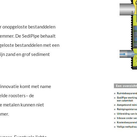
or onopgeloste bestanddelen
remmer. De SediPipe behaalt
pgeloste bestanddelen met een
ijn zand en grof sediment
De innovatie komt met name
elde roosters– de
e metalen kunnen niet
mmer.
ypass. Eventuele lichte